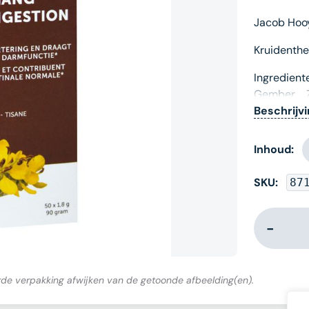
Jacob Hooy
Kruidenth
Ingredient
Gember, Z
Citroen a
Gebruik
Inhoud:
Geniet dri
in een kop
SKU:
87
trekken. Ti
in de vorm
kruidenthe
Fabrikant
Jacob Hoo
de verpakking afwijken van de getoonde afbeelding(en).
Rijksweg 1
1906 BG L