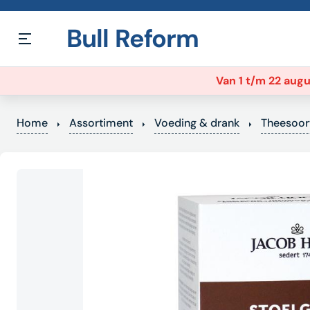
Bull Reform
Van 1 t/m 22 augu
Home
Assortiment
Voeding & drank
Theesoor