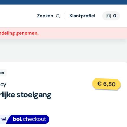
Zoeken
Klantprofiel
0
andeling genomen.
en
€
6,50
ooy
lijke stoelgang